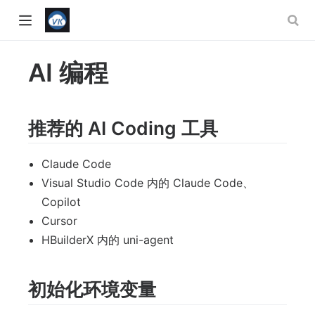
AI 编程
推荐的 AI Coding 工具
Claude Code
Visual Studio Code 内的 Claude Code、
Copilot
Cursor
HBuilderX 内的 uni-agent
w)
初始化环境变量