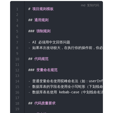
复制代码
#
 项目规则模板
1
2
##
 通用规则
3
4
###
 强制规则
5
6
-
7
-
 如果本次改动较大，在执行你的操作前，你必须先
8
9
##
 代码规范
10
11
###
 变量命名规范
12
13
-
14
-
15
-
 数据库表名使用 kebab-case（中划线命名法）（如：u
16
17
##
 代码质量要求
18
19