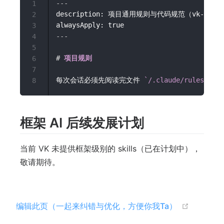
---
1
description: 项目通用规则与代码规范（vk-uniclo
2
alwaysApply: true
3
---
4
5
#
 项目规则
6
7
每次会话必须先阅读完文件 
`/.claude/rules/env.
8
框架 AI 后续发展计划
当前 VK 未提供框架级别的 skills（已在计划中），
敬请期待。
(opens n
编辑此页（一起来纠错与优化，方便你我Ta）