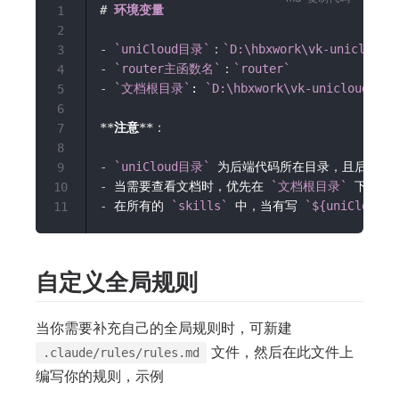
#
 环境变量
1
2
-
`uniCloud目录`
：
`D:\hbxwork\vk-unicloud-
3
-
`router主函数名`
：
`router`
4
-
`文档根目录`
: 
`D:\hbxwork\vk-unicloud-doc
5
6
**
注意
**
：

7
8
-
`uniCloud目录`
 为后端代码所在目录，且后端默
9
-
 当需要查看文档时，优先在 
`文档根目录`
10
-
 在所有的 
`skills`
 中，当有写 
`${uniCloud目
11
自定义全局规则
当你需要补充自己的全局规则时，可新建
文件，然后在此文件上
.claude/rules/rules.md
编写你的规则，示例