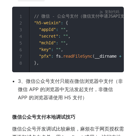
复制代码
// 微信 - 公众号支付（微信支付申请JSAPI支付）
1
"h5-weixin"
:
{
2
"appId"
:
""
,
3
"secret"
:
""
,
4
"mchId"
:
""
,
5
"key"
:
""
,
6
"pfx"
:
 fs
.
readFileSync
(
__dirname 
+
'/wxp
7
}
,
8
3、微信公众号支付只能在微信浏览器中支付（非
微信 APP 的浏览器中无法发起支付，非微信
APP 的浏览器请使用 H5 支付）
微信公众号支付本地调试技巧
微信公众号开发调试比较麻烦，麻烦在于网页授权需