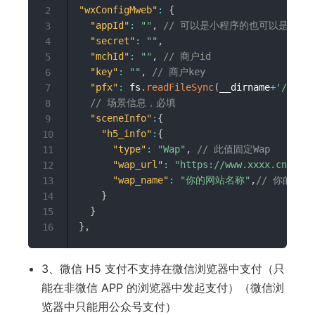
"wxConfigMweb"
:
{
2
"appId"
:
""
,
// 可以是小程序的也可以是公众
3
"secret"
:
""
,
4
"mchId"
:
""
,
// 商户id
5
"key"
:
""
,
// 商户key
6
"pfx"
:
 fs
.
readFileSync
(
__dirname
+
'/wxpay
7
// 场景信息，必填
8
"sceneInfo"
:
{
9
"h5_info"
:
{
10
"type"
:
"Wap"
,
// 此值固定Wap
11
"wap_url"
:
"https://www.xxxx.cn"
,
/
12
"wap_name"
:
"你的网站名称"
,
// 你的H5
13
}
14
}
15
}
,
16
3、微信 H5 支付不支持在微信浏览器中支付（只
能在非微信 APP 的浏览器中发起支付）（微信浏
览器中只能用公众号支付）