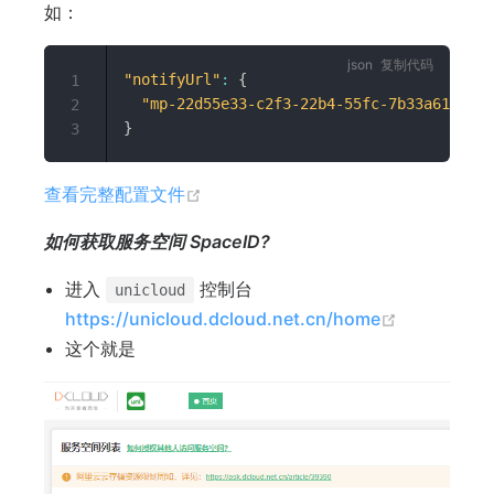
如：
复制代码
"notifyUrl"
:
{
1
"mp-22d55e33-c2f3-22b4-55fc-7b33a6144e22
2
}
3
(opens new window)
查看完整配置文件
如何获取服务空间 SpaceID?
进入
控制台
unicloud
(opens ne
https://unicloud.dcloud.net.cn/home
这个就是