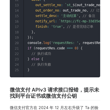
out_settle_no
:
`
st_
${
out_trade_no
}
`
,
13
out_order_no
:
 out_trade_no
,
// 订单号
14
settle_desc
:
'主动结算'
,
// 备注
15
notify_url
:
`
https://fc-mp-33d35e24-c2
16
finish
:
'true'
,
// 是否完结订单
17
}
,
18
}
)
;
19
console
.
log
(
'requestRes: '
,
 requestRes
)
;
20
if
(
requestRes
.
code 
===
0
)
{
21
// 执行成功
22
}
else
{
23
// 执行失败
24
}
25
微信支付 APIv3 请求接口报错，提示未
找到平台证书或微信支付公钥
微信支付官方在 2024 年 12 月左右升级了 Ta 的验