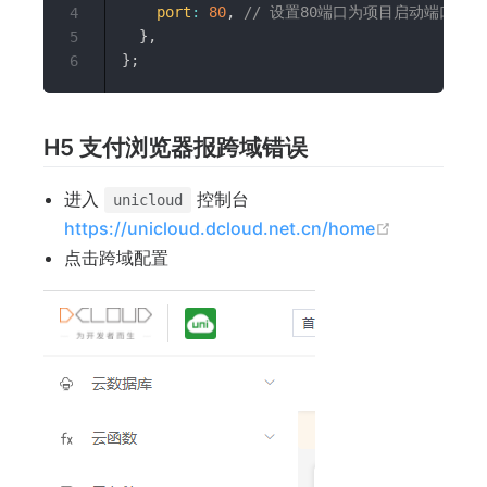
port
:
80
,
// 设置80端口为项目启动端口
4
}
,
5
}
;
6
H5 支付浏览器报跨域错误
进入
控制台
unicloud
(opens ne
https://unicloud.dcloud.net.cn/home
点击跨域配置