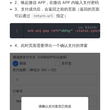
2、唤起微信 APP，在微信 APP 内输入支付密码
3、支付成功后，会返回之前的页面（返回的页面
可以通过
指定）
return-url
复制代码
<
vk-uni-pay
ref
=
"
vkPay
"
:status.sync
=
"
vkPa
1
4、此时页面需要弹出一个确认支付的弹窗