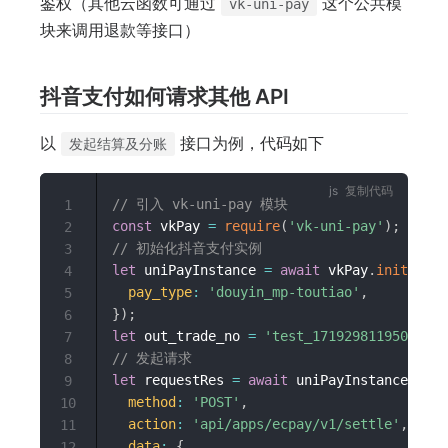
鉴权（其他云函数可通过
这个公共模
vk-uni-pay
块来调用退款等接口）
抖音支付如何请求其他 API
以
接口为例，代码如下
发起结算及分账
复制代码
// 引入 vk-uni-pay 模块
1
const
 vkPay 
=
require
(
'vk-uni-pay'
)
;
2
// 初始化抖音支付实例
3
let
 uniPayInstance 
=
await
 vkPay
.
initUniPa
4
pay_type
:
'douyin_mp-toutiao'
,
5
}
)
;
6
let
 out_trade_no 
=
'test_1719298119508'
;
7
// 发起请求
8
let
 requestRes 
=
await
 uniPayInstance
.
requ
9
method
:
'POST'
,
10
action
:
'api/apps/ecpay/v1/settle'
,
11
data
:
{
12