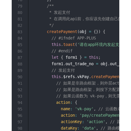
/**

79
       * 发起支付

80
       * 在调用此api前，你应该先创建自己的业务
81
       */
82
createPayment
(
obj 
=
{
}
)
{
83
// #ifndef APP-PLUS
84
this
.
toast
(
'请在app环境内发起支付'
,
85
// #endif
86
let
{
 form1 
}
=
this
;
87
        form1
.
out_trade_no 
=
 obj
.
out_trade
88
// 发起支付
89
this
.
$refs
.
vkPay
.
createPayment
(
{
90
// 如果是非路由框架，则外层action
91
// 如果是路由框架，则按下方配置填写
92
// 如果云函数为 vk-pay，则无需改动 a
93
action
:
{
94
name
:
'vk-pay'
,
// 云函数名称
95
action
:
'pay/createPayment'
,
96
actionKey
:
'action'
,
// 路由模
97
dataKey
:
'data'
,
// 路由模式下
98