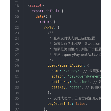
17
<
script
>
18
export
default
{
19
data
(
)
{
20
return
{
21
vkPay
:
{
22
/**

23
           * 查询支付状态的云函数配置

24
           * 如果是非路由框架，则action为
25
           * 如果是路由框架，则按下方配置填写

26
           * 注意：queryPaymentAct
27
           */
28
queryPaymentAction
:
{
29
name
:
'vk-pay'
,
// 云函数名称
30
action
:
'pay/queryPayment'
,
/
31
actionKey
:
'action'
,
// 路由
32
dataKey
:
'data'
,
// 路由模式下
33
}
,
34
// 支付成功后，是否需要返回支付订单
35
payOrderInfo
:
false
,
36
}
,
37