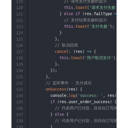
// 请求支付失败时提示
119
this
.
toast
(
'请求支付失败'
)
;
120
}
else
if
(
res
.
failType 
===
'r
121
// 支付结果失败时提示
122
this
.
toast
(
'支付失败'
)
;
123
}
124
}
,
125
// 取消回调
126
cancel
:
(
res
)
=>
{
127
this
.
toast
(
'用户取消支付'
)
;
128
}
,
129
}
)
;
130
}
,
131
// 监听事件 - 支付成功
132
onSuccess
(
res
)
{
133
        console
.
log
(
'success: '
,
 res
)
;
134
if
(
res
.
user_order_success
)
{
135
// 代表用户已付款，且你自己写的回调
136
}
else
{
137
// 代表用户已付款，但你自己写的回
138
}
139