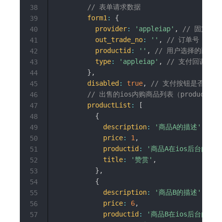
// 表单请求数据
38
form1
:
{
39
provider
:
'appleiap'
,
// 固定app
40
out_trade_no
:
''
,
// 订单号
41
productid
:
''
,
// 用户选择的商品i
42
type
:
'appleiap'
,
// 支付回调类
43
}
,
44
disabled
:
true
,
// 支付按钮是否禁用
45
// 出售的ios内购商品列表（producti
46
productList
:
[
47
{
48
description
:
'商品A的描述'
,
49
price
:
1
,
50
productid
:
'商品A在ios后台的id'
51
title
:
'赞赏'
,
52
}
,
53
{
54
description
:
'商品B的描述'
,
55
price
:
6
,
56
productid
:
'商品B在ios后台的id'
57