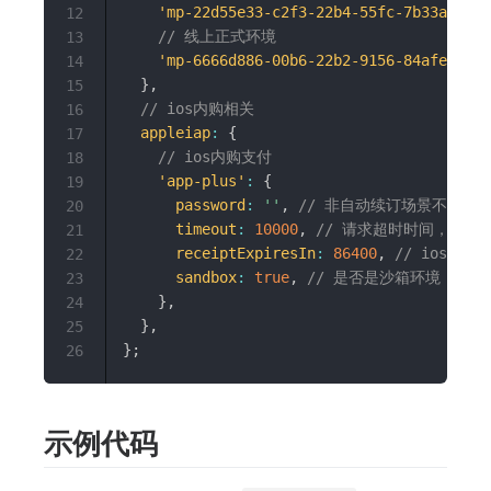
'mp-22d55e33-c2f3-22b4-55fc-7b33a6144e
12
// 线上正式环境
13
'mp-6666d886-00b6-22b2-9156-84afeadcf6
14
}
,
15
// ios内购相关
16
appleiap
:
{
17
// ios内购支付
18
'app-plus'
:
{
19
password
:
''
,
// 非自动续订场景不需要
20
timeout
:
10000
,
// 请求超时时间，单位
21
receiptExpiresIn
:
86400
,
// ios内购
22
sandbox
:
true
,
// 是否是沙箱环境（正式
23
}
,
24
}
,
25
}
;
26
示例代码