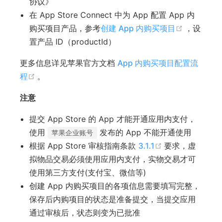
协议》
在 App Store Connect 中为 App 配置 App 内
(opens n
购买项目产品，参考
创建 App 内购买项目
，设
置产品 ID（productId）
更多信息详见苹果官方文档
App 内购买项目配置流
(opens new window)
程
。
注意
提交 App Store 的 App 才能开通应用内支付，
使用
发布的 App 不能开通使用
苹果企业账号
(opens new wi
根据 App Store 审核指南条款
3.1.1
要求，虚
拟物品交易必须使用应用内支付，实物交易才可
使用第三方支付(支付宝、微信等)
创建 App 内购买项目的各项信息需要填写完整，
保存后内购项目的状态是准备提交，当提交应用
通过审核后，状态则变为已批准