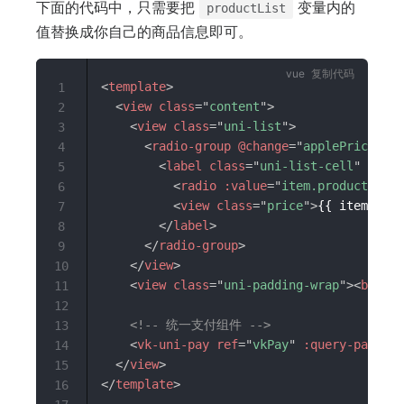
下面的代码中，只需要把
变量内的
productList
值替换成你自己的商品信息即可。
复制代码
<
template
>
1
<
view
class
=
"
content
"
>
2
<
view
class
=
"
uni-list
"
>
3
<
radio-group
@change
=
"
applePriceChan
4
<
label
class
=
"
uni-list-cell
"
v-for
5
<
radio
:value
=
"
item.productid
"
:
6
<
view
class
=
"
price
"
>
{{ item.tit
7
</
label
>
8
</
radio-group
>
9
</
view
>
10
<
view
class
=
"
uni-padding-wrap
"
>
<
button
11
12
<!-- 统一支付组件 -->
13
<
vk-uni-pay
ref
=
"
vkPay
"
:query-payment
14
</
view
>
15
</
template
>
16