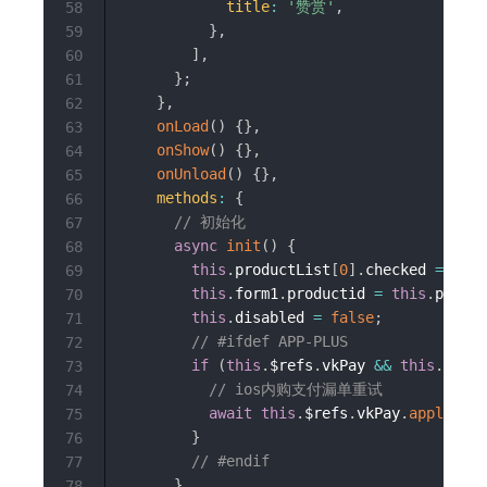
title
:
'赞赏'
,
58
}
,
59
]
,
60
}
;
61
}
,
62
onLoad
(
)
{
}
,
63
onShow
(
)
{
}
,
64
onUnload
(
)
{
}
,
65
methods
:
{
66
// 初始化
67
async
init
(
)
{
68
this
.
productList
[
0
]
.
checked 
=
true
69
this
.
form1
.
productid 
=
this
.
produc
70
this
.
disabled 
=
false
;
71
// #ifdef APP-PLUS
72
if
(
this
.
$refs
.
vkPay 
&&
this
.
$refs
73
// ios内购支付漏单重试
74
await
this
.
$refs
.
vkPay
.
appleiapR
75
}
76
// #endif
77
}
,
78