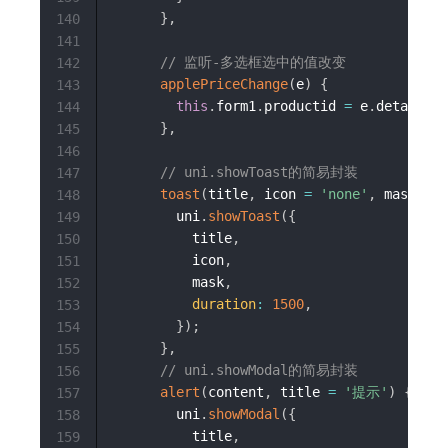
}
,
140
141
// 监听-多选框选中的值改变
142
applePriceChange
(
e
)
{
143
this
.
form1
.
productid 
=
 e
.
detail
.
va
144
}
,
145
146
// uni.showToast的简易封装
147
toast
(
title
,
 icon 
=
'none'
,
 mask 
=
f
148
        uni
.
showToast
(
{
149
          title
,
150
          icon
,
151
          mask
,
152
duration
:
1500
,
153
}
)
;
154
}
,
155
// uni.showModal的简易封装
156
alert
(
content
,
 title 
=
'提示'
)
{
157
        uni
.
showModal
(
{
158
          title
,
159