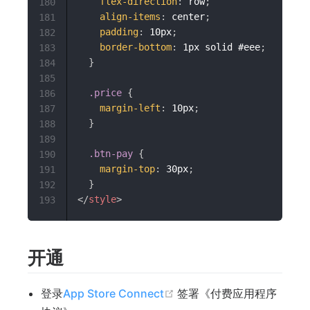
flex-direction
:
 row
;
180
align-items
:
 center
;
181
padding
:
 10px
;
182
border-bottom
:
 1px solid #eee
;
183
}
184
185
.price
{
186
margin-left
:
 10px
;
187
}
188
189
.btn-pay
{
190
margin-top
:
 30px
;
191
}
192
</
style
>
193
开通
(opens new window)
登录
App Store Connect
签署《付费应用程序