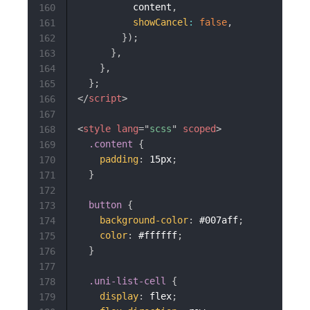
          content
,
160
showCancel
:
false
,
161
}
)
;
162
}
,
163
}
,
164
}
;
165
</
script
>
166
167
<
style
lang
=
"
scss
"
scoped
>
168
.content
{
169
padding
:
 15px
;
170
}
171
172
button
{
173
background-color
:
 #007aff
;
174
color
:
 #ffffff
;
175
}
176
177
.uni-list-cell
{
178
display
:
 flex
;
179