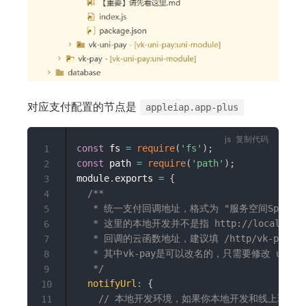
对应支付配置的节点是
appleiap.app-plus
复制代码
const
 fs 
=
require
(
'fs'
)
;
1
const
 path 
=
require
(
'path'
)
;
2
module
.
exports 
=
{
3
/**

4
   * 统一支付回调地址，格式为 "服务空间SpaceID"
5
   * 这里的本地开发并不是指 http://loca
6
   * 回调的云函数地址，建议填 /http/vk-p
7
   * 其中vk-pay是可以改名的，只需要修改 uniCloud/c
8
   */
9
notifyUrl
:
{
10
// 本地开发环境，如果你本地开发和线上环境
11