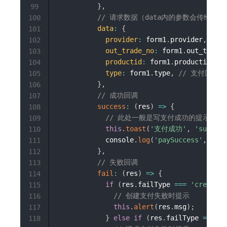
}
,
99
// 请求数据（data内的参数会传给云函
100
data
:
{
101
provider
:
 form1
.
provider
,
//
102
out_trade_no
:
 form1
.
out_trade_
103
productid
:
 form1
.
productid
,
/
104
type
:
 form1
.
type
,
// 支付回调类
105
}
,
106
// 成功回调
107
success
:
(
res
)
=>
{
108
// 此处一般是写支付成功的提示或
109
this
.
toast
(
'支付成功'
,
'success
110
            console
.
log
(
'paySuccess'
,
 res
)
111
}
,
112
// 失败回调
113
fail
:
(
res
)
=>
{
114
if
(
res
.
failType 
===
'create'
)
115
// 创建支付失败时提示
116
this
.
alert
(
res
.
msg
)
;
117
}
else
if
(
res
.
failType 
===
'r
118