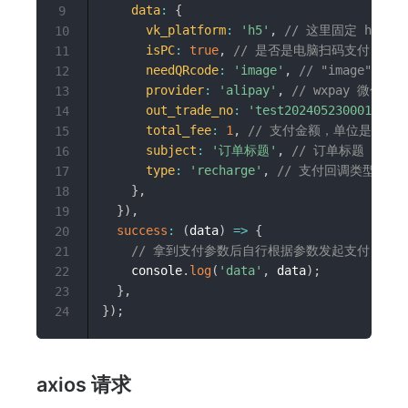
data
:
{
9
vk_platform
:
'h5'
,
// 这里固定 h5
10
isPC
:
true
,
// 是否是电脑扫码支付
11
needQRcode
:
'image'
,
// "image"
12
provider
:
'alipay'
,
// wxpay 微信支付 
13
out_trade_no
:
'test202405230001'
,
/
14
total_fee
:
1
,
// 支付金额，单位是分，10
15
subject
:
'订单标题'
,
// 订单标题
16
type
:
'recharge'
,
// 支付回调类型
17
}
,
18
}
)
,
19
success
:
(
data
)
=>
{
20
// 拿到支付参数后自行根据参数发起支付
21
    console
.
log
(
'data'
,
 data
)
;
22
}
,
23
}
)
;
24
axios 请求