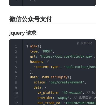
微信公众号支付
jquery 请求
复制代码
$
.
ajax
(
{
1
type
:
'POST'
,
2
url
:
'https://xxx.com/http/vk-pay'
,
//
3
headers
:
{
4
'content-type'
:
'application/json;char
5
}
,
6
data
:
JSON
.
stringify
(
{
7
action
:
'pay/createPayment'
,
8
data
:
{
9
vk_platform
:
'h5-weixin'
,
// 这里固定 
10
provider
:
'wxpay'
,
// 这里固定 wxpay
11
out_trade_no
:
'test202405230001'
,
/
12