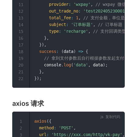
provider
:
'wxpay'
,
// wxpay 微信支付 a
11
out_trade_no
:
'test202405230001'
,
/
12
total_fee
:
1
,
// 支付金额，单位是分，10
13
subject
:
'订单标题'
,
// 订单标题
14
type
:
'recharge'
,
// 支付回调类型
15
}
,
16
}
)
,
17
success
:
(
data
)
=>
{
18
// 拿到支付参数后自行根据参数发起支付
19
    console
.
log
(
'data'
,
 data
)
;
20
}
,
21
}
)
;
22
axios 请求
复制代码
axios
(
{
1
method
:
'POST'
,
2
url
:
'https://xxx.com/http/vk-pay'
,
//
3