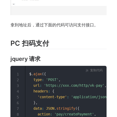
拿到地址后，通过下面的代码可访问支付接口。
PC 扫码支付
jquery 请求
复制代码
$
.
ajax
(
{
1
type
:
'POST'
,
2
url
:
'https://xxx.com/http/vk-pay'
,
//
3
headers
:
{
4
'content-type'
:
'application/json;char
5
}
,
6
data
:
JSON
.
stringify
(
{
7
action
:
'pay/createPayment'
,
8