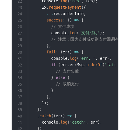
    console
.
log
(
'res'
,
 res
)
;
22
    wx
.
requestPayment
(
{
23
...
res
.
orderInfo
,
24
success
:
(
)
=>
{
25
// 支付成功
26
        console
.
log
(
'支付成功'
)
;
27
// 注意：因为支付成功到支付回调有延迟
28
}
,
29
fail
:
(
err
)
=>
{
30
        console
.
log
(
'err: '
,
 err
)
;
31
if
(
err
.
errMsg
.
indexOf
(
'fail cance
32
// 支付失败
33
}
else
{
34
// 取消支付
35
}
36
}
,
37
}
)
;
38
}
)
39
.
catch
(
(
err
)
=>
{
40
    console
.
log
(
'catch'
,
 err
)
;
41
}
)
;
42