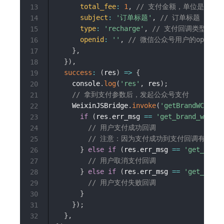
total_fee
:
1
,
// 支付金额，单位是分，10
13
subject
:
'订单标题'
,
// 订单标题
14
type
:
'recharge'
,
// 支付回调类型
15
openid
:
''
,
// 微信公众号用户的openid
16
}
,
17
}
)
,
18
success
:
(
res
)
=>
{
19
    console
.
log
(
'res'
,
 res
)
;
20
// 拿到支付参数后，发起公众号支付
21
    WeixinJSBridge
.
invoke
(
'getBrandWCPayRe
22
if
(
res
.
err_msg 
==
'get_brand_wcpay_
23
// 用户支付成功回调
24
// 注意：因为支付成功到支付回调有延迟
25
}
else
if
(
res
.
err_msg 
==
'get_brand
26
// 用户取消支付回调
27
}
else
if
(
res
.
err_msg 
==
'get_brand
28
// 用户支付失败回调
29
}
30
}
)
;
31
}
,
32