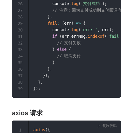
        console
.
log
(
'支付成功'
)
;
26
// 注意：因为支付成功到支付回调有延迟
27
}
,
28
fail
:
(
err
)
=>
{
29
        console
.
log
(
'err: '
,
 err
)
;
30
if
(
err
.
errMsg
.
indexOf
(
'fail cance
31
// 支付失败
32
}
else
{
33
// 取消支付
34
}
35
}
,
36
}
)
;
37
}
,
38
}
)
;
39
axios 请求
复制代码
axios
(
{
1