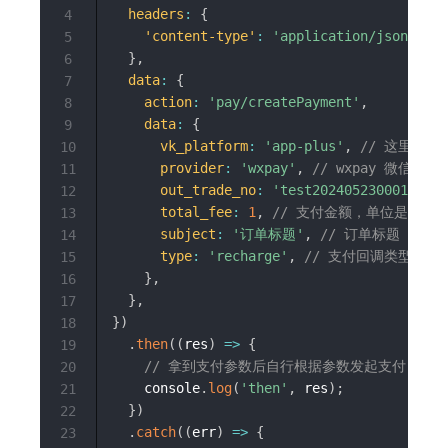
headers
:
{
4
'content-type'
:
'application/json;char
5
}
,
6
data
:
{
7
action
:
'pay/createPayment'
,
8
data
:
{
9
vk_platform
:
'app-plus'
,
// 这里固定 a
10
provider
:
'wxpay'
,
// wxpay 微信支付 a
11
out_trade_no
:
'test202405230001'
,
/
12
total_fee
:
1
,
// 支付金额，单位是分，10
13
subject
:
'订单标题'
,
// 订单标题
14
type
:
'recharge'
,
// 支付回调类型
15
}
,
16
}
,
17
}
)
18
.
then
(
(
res
)
=>
{
19
// 拿到支付参数后自行根据参数发起支付
20
    console
.
log
(
'then'
,
 res
)
;
21
}
)
22
.
catch
(
(
err
)
=>
{
23