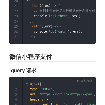
}
)
20
.
then
(
(
res
)
=>
{
21
// 拿到支付参数后自行根据参数发起支付
22
    console
.
log
(
'then'
,
 res
)
;
23
}
)
24
.
catch
(
(
err
)
=>
{
25
    console
.
log
(
'catch'
,
 err
)
;
26
}
)
;
27
微信小程序支付
jquery 请求
复制代码
$
.
ajax
(
{
1
type
:
'POST'
,
2
url
:
'https://xxx.com/http/vk-pay'
,
//
3
headers
:
{
4
'content-type'
:
'application/json;char
5