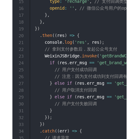
type
:
'recharge'
,
// 支付回调类型
15
openid
:
''
,
// 微信公众号用户的openid
16
}
,
17
}
,
18
}
)
19
.
then
(
(
res
)
=>
{
20
    console
.
log
(
'res'
,
 res
)
;
21
// 拿到支付参数后，发起公众号支付
22
    WeixinJSBridge
.
invoke
(
'getBrandWCPayRe
23
if
(
res
.
err_msg 
==
'get_brand_wcpay_
24
// 用户支付成功回调
25
// 注意：因为支付成功到支付回调有延迟
26
}
else
if
(
res
.
err_msg 
==
'get_brand
27
// 用户取消支付回调
28
}
else
if
(
res
.
err_msg 
==
'get_brand
29
// 用户支付失败回调
30
}
31
}
)
;
32
}
)
33
.
catch
(
(
err
)
=>
{
34
// 请求异常
35