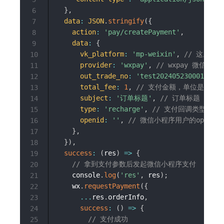
}
,
6
data
:
JSON
.
stringify
(
{
7
action
:
'pay/createPayment'
,
8
data
:
{
9
vk_platform
:
'mp-weixin'
,
// 这里固定 
10
provider
:
'wxpay'
,
// wxpay 微信支付 a
11
out_trade_no
:
'test202405230001'
,
/
12
total_fee
:
1
,
// 支付金额，单位是分，10
13
subject
:
'订单标题'
,
// 订单标题
14
type
:
'recharge'
,
// 支付回调类型
15
openid
:
''
,
// 微信小程序用户的openid
16
}
,
17
}
)
,
18
success
:
(
res
)
=>
{
19
// 拿到支付参数后发起微信小程序支付
20
    console
.
log
(
'res'
,
 res
)
;
21
    wx
.
requestPayment
(
{
22
...
res
.
orderInfo
,
23
success
:
(
)
=>
{
24
// 支付成功
25