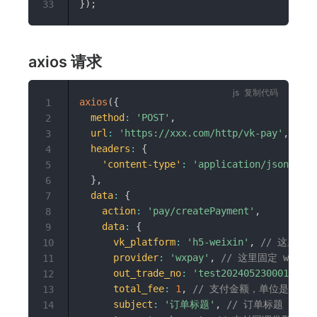
}
)
;
33
axios 请求
复制代码
axios
(
{
1
method
:
'POST'
,
2
url
:
'https://xxx.com/http/vk-pay'
,
//
3
headers
:
{
4
'content-type'
:
'application/json;char
5
}
,
6
data
:
{
7
action
:
'pay/createPayment'
,
8
data
:
{
9
vk_platform
:
'h5-weixin'
,
// 这里固定 
10
provider
:
'wxpay'
,
// 这里固定 wxpay
11
out_trade_no
:
'test202405230001'
,
/
12
total_fee
:
1
,
// 支付金额，单位是分，10
13
subject
:
'订单标题'
,
// 订单标题
14