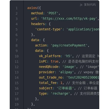
复制代码
axios
(
{
1
method
:
'POST'
,
2
url
:
'https://xxx.com/http/vk-pay'
,
//
3
headers
:
{
4
'content-type'
:
'application/json;char
5
}
,
6
data
:
{
7
action
:
'pay/createPayment'
,
8
data
:
{
9
vk_platform
:
'h5'
,
// 这里固定 h5
10
isPC
:
true
,
// 是否是电脑扫码支付
11
needQRcode
:
'image'
,
// "image"
12
provider
:
'alipay'
,
// wxpay 微信支付 
13
out_trade_no
:
'test202405230001'
,
/
14
total_fee
:
1
,
// 支付金额，单位是分，10
15
subject
:
'订单标题'
,
// 订单标题
16
type
:
'recharge'
,
// 支付回调类型
17
}
,
18
}
,
19