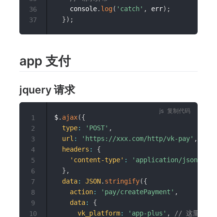
    console
.
log
(
'catch'
,
 err
)
;
36
}
)
;
37
app 支付
jquery 请求
复制代码
$
.
ajax
(
{
1
type
:
'POST'
,
2
url
:
'https://xxx.com/http/vk-pay'
,
//
3
headers
:
{
4
'content-type'
:
'application/json;char
5
}
,
6
data
:
JSON
.
stringify
(
{
7
action
:
'pay/createPayment'
,
8
data
:
{
9
vk_platform
:
'app-plus'
,
// 这里固定 a
10