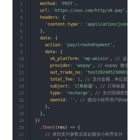
method
:
'POST'
,
2
url
:
'https://xxx.com/http/vk-pay'
,
//
3
headers
:
{
4
'content-type'
:
'application/json;char
5
}
,
6
data
:
{
7
action
:
'pay/createPayment'
,
8
data
:
{
9
vk_platform
:
'mp-weixin'
,
// 这里固定 
10
provider
:
'wxpay'
,
// wxpay 微信支付 a
11
out_trade_no
:
'test202405230001'
,
/
12
total_fee
:
1
,
// 支付金额，单位是分，10
13
subject
:
'订单标题'
,
// 订单标题
14
type
:
'recharge'
,
// 支付回调类型
15
openid
:
''
,
// 微信小程序用户的openid
16
}
,
17
}
,
18
}
)
19
.
then
(
(
res
)
=>
{
20
// 拿到支付参数后发起微信小程序支付
21