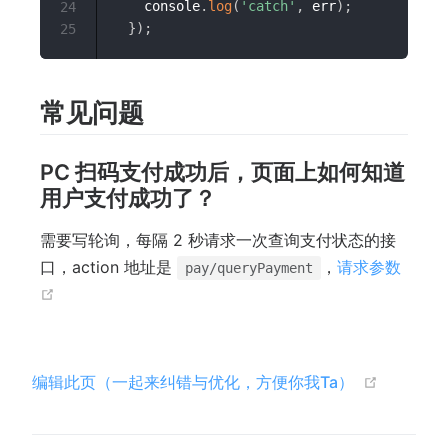
    console
.
log
(
'catch'
,
 err
)
;
24
}
)
;
25
常见问题
PC 扫码支付成功后，页面上如何知道
用户支付成功了？
需要写轮询，每隔 2 秒请求一次查询支付状态的接
口，action 地址是
，
请求参数
pay/queryPayment
(opens new window)
(opens n
编辑此页（一起来纠错与优化，方便你我Ta）